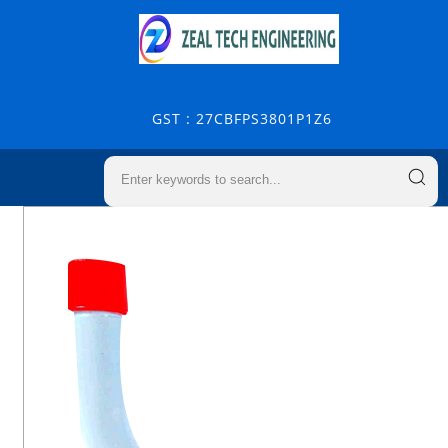
GST : 27CBFPS3801P1Z6